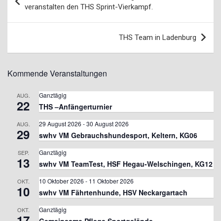
veranstalten den THS Sprint-Vierkampf.
THS Team in Ladenburg
Kommende Veranstaltungen
Ganztägig
AUG.
22
THS –Anfängerturnier
29 August 2026
-
30 August 2026
AUG.
29
swhv VM Gebrauchshundesport, Keltern, KG06
Ganztägig
SEP.
13
swhv VM TeamTest, HSF Hegau-Welschingen, KG12
10 Oktober 2026
-
11 Oktober 2026
OKT.
10
swhv VM Fährtenhunde, HSV Neckargartach
Ganztägig
OKT.
17