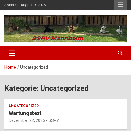
Skip
Sonntag, August 9, 2026
to
content
SSPV Mannheim
Home
Uncategorized
Kategorie:
Uncategorized
UNCATEGORIZED
Wartungstest
Dezember 22, 2025
SSPV