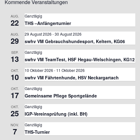
Kommende Veranstaltungen
Ganztägig
AUG.
22
THS –Anfängerturnier
29 August 2026
-
30 August 2026
AUG.
29
swhv VM Gebrauchshundesport, Keltern, KG06
Ganztägig
SEP.
13
swhv VM TeamTest, HSF Hegau-Welschingen, KG12
10 Oktober 2026
-
11 Oktober 2026
OKT.
10
swhv VM Fährtenhunde, HSV Neckargartach
Ganztägig
OKT.
17
Gemeinsame Pflege Sportgelände
Ganztägig
OKT.
25
IGP-Vereinsprüfung (inkl. BH)
Ganztägig
NOV.
7
THS-Turnier