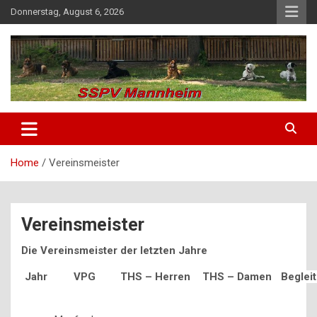
Skip
Donnerstag, August 6, 2026
to
content
SSPV Mannheim
Home
Vereinsmeister
Vereinsmeister
Die Vereinsmeister der letzten Jahre
Jahr
VPG
THS – Herren
THS – Damen
Beglei