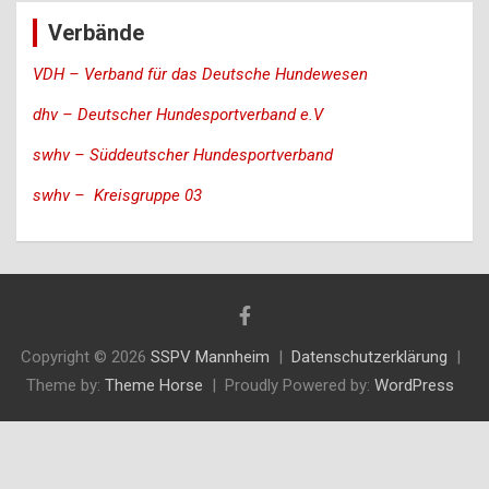
Verbände
VDH – Verband für das Deutsche Hundewesen
dhv – Deutscher Hundesportverband e.V
swhv – Süddeutscher Hundesportverband
swhv – Kreisgruppe 03
Copyright © 2026
SSPV Mannheim
Datenschutzerklärung
Theme by:
Theme Horse
Proudly Powered by:
WordPress