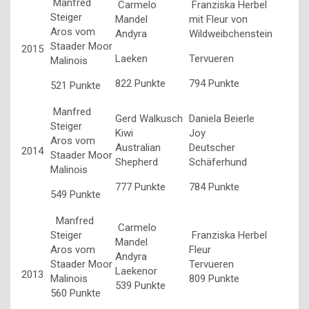
Manfred
Carmelo
Franziska Herbel
Steiger
Mandel
mit Fleur von
Aros vom
Andyra
Wildweibchenstein
Staader Moor
2015
Laeken
Tervueren
Malinois
822 Punkte
794 Punkte
521 Punkte
Manfred
Gerd Walkusch
Daniela Beierle
Steiger
Kiwi
Joy
Aros vom
Australian
Deutscher
2014
Staader Moor
Shepherd
Schäferhund
Malinois
777 Punkte
784 Punkte
549 Punkte
Manfred
Carmelo
Steiger
Franziska Herbel
Mandel
Aros vom
Fleur
Andyra
Staader Moor
Tervueren
Laekenor
2013
Malinois
809 Punkte
539 Punkte
560 Punkte