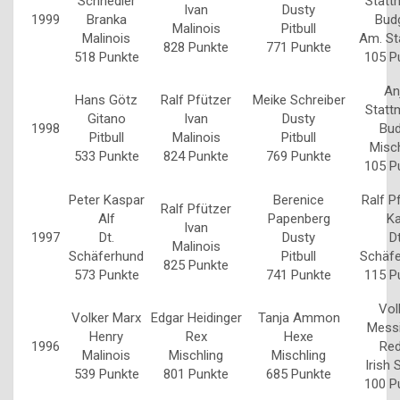
Schnedler
Stattm
Ivan
Dusty
1999
Branka
Bud
Malinois
Pitbull
Malinois
Am. St
828 Punkte
771 Punkte
518 Punkte
105 P
An
Hans Götz
Ralf Pfützer
Meike Schreiber
Stattm
Gitano
Ivan
Dusty
1998
Bu
Pitbull
Malinois
Pitbull
Misch
533 Punkte
824 Punkte
769 Punkte
105 P
Peter Kaspar
Berenice
Ralf P
Ralf Pfützer
Alf
Papenberg
K
Ivan
1997
Dt.
Dusty
Dt
Malinois
Schäferhund
Pitbull
Schäf
825 Punkte
573 Punkte
741 Punkte
115 P
Vol
Volker Marx
Edgar Heidinger
Tanja Ammon
Mess
Henry
Rex
Hexe
1996
Re
Malinois
Mischling
Mischling
Irish 
539 Punkte
801 Punkte
685 Punkte
100 P