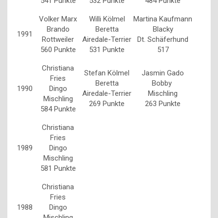
541 Punkte
532 Punkte
484 Punkte
Volker Marx
Willi Kölmel
Martina Kaufmann
Brando
Beretta
Blacky
1991
Rottweiler
Airedale-Terrier
Dt. Schäferhund
560 Punkte
531 Punkte
517
Christiana
Stefan Kölmel
Jasmin Gado
Fries
Beretta
Bobby
1990
Dingo
Airedale-Terrier
Mischling
Mischling
269 Punkte
263 Punkte
584 Punkte
Christiana
Fries
1989
Dingo
Mischling
581 Punkte
Christiana
Fries
1988
Dingo
Mischling