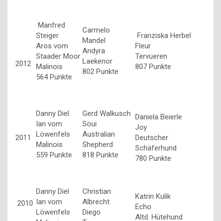
Manfred
Carmelo
Steiger
Franziska Herbel
Mandel
Aros vom
Fleur
Andyra
Staader Moor
Tervueren
Laekenor
2012
Malinois
807 Punkte
802 Punkte
564 Punkte
Danny Diel
Gerd Walkusch
Daniela Beierle
Ian vom
Soui
Joy
Löwenfels
Australian
2011
Deutscher
Malinois
Shepherd
Schäferhund
559 Punkte
818 Punkte
780 Punkte
Danny Diel
Christian
Katrin Kulik
Ian vom
Albrecht
2010
Echo
Löwenfels
Diego
Altd. Hütehund