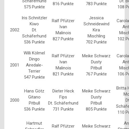
Schäferhund
Dt. B
816 Punkte
783 Punkte
575 Punkte
108 P
Iris Schnitzler
Jessica
Ralf Pfützer
Carol
Kiwo
Schneidewind
Ivan
An
2002
Dt.
Kira
Malinois
Misch
Schäferhund
Mischling
827 Punkte
102 P
536 Punkte
702 Punkte
Willi Kölmel
Ralf Pfützer
Meike Schwarz
Carol
Dingo
Ivan
Dusty
An
2001
Airedale-
Malinois
Pitbull
Misch
Terrier
821 Punkte
767 Punkte
106 P
547 Punkte
Britta 
Hans Götz
Dieter Heck
Meike Schwarz
Mo
Gitano
Fips
Dusty
2000
Dt
Pitbull
Dt. Schäferhund
Pitbull
Schäf
536 Punkte
731 Punkte
805 Punkte
110 P
Hartmut
An
Ralf Pfützer
Meike Schwarz