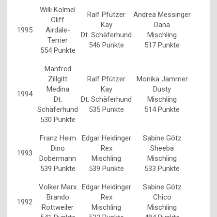
Willi Kölmel
Ralf Pfützer
Andrea Messinger
Cliff
Kay
Dana
1995
Airdale-
Dt. Schäferhund
Mischling
Terrier
546 Punkte
517 Punkte
554 Punkte
Manfred
Zillgitt
Ralf Pfützer
Monika Jammer
Medina
Kay
Dusty
1994
Dt.
Dt. Schäferhund
Mischling
Schäferhund
535 Punkte
514 Punkte
530 Punkte
Franz Heim
Edgar Heidinger
Sabine Götz
Dino
Rex
Sheeba
1993
Dobermann
Mischling
Mischling
539 Punkte
539 Punkte
533 Punkte
Volker Marx
Edgar Heidinger
Sabine Götz
Brando
Rex
Chico
1992
Rottweiler
Mischling
Mischling