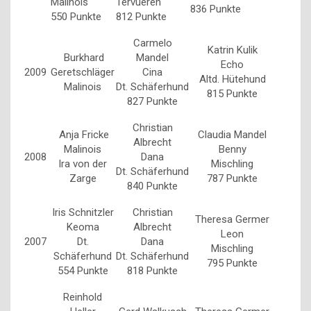
Malinois
Tervueren
836 Punkte
550 Punkte
812 Punkte
Carmelo
Katrin Kulik
Burkhard
Mandel
Echo
2009
Geretschläger
Cina
Altd. Hütehund
Malinois
Dt. Schäferhund
815 Punkte
827 Punkte
Christian
Anja Fricke
Claudia Mandel
Albrecht
Malinois
Benny
2008
Dana
Ira von der
Mischling
Dt. Schäferhund
Zarge
787 Punkte
840 Punkte
Iris Schnitzler
Christian
Theresa Germer
Keoma
Albrecht
Leon
2007
Dt.
Dana
Mischling
Schäferhund
Dt. Schäferhund
795 Punkte
554 Punkte
818 Punkte
Reinhold