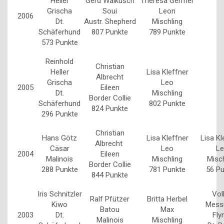
Heller
Gerd Walkusch
Theresa Germer
Grischa
Soui
Leon
2006
Dt.
Austr. Shepherd
Mischling
Schäferhund
807 Punkte
789 Punkte
573 Punkte
Reinhold
Christian
Heller
Lisa Kleffner
Albrecht
Grischa
Leo
2005
Eileen
Dt.
Mischling
Border Collie
Schäferhund
802 Punkte
824 Punkte
296 Punkte
Christian
Hans Götz
Lisa Kleffner
Lisa Kl
Albrecht
Cäsar
Leo
L
2004
Eileen
Malinois
Mischling
Misch
Border Collie
288 Punkte
781 Punkte
56 P
844 Punkte
Iris Schnitzler
Vol
Ralf Pfützer
Britta Herbel
Kiwo
Mess
Batou
Max
2003
Dt.
Fl
Malinois
Mischling