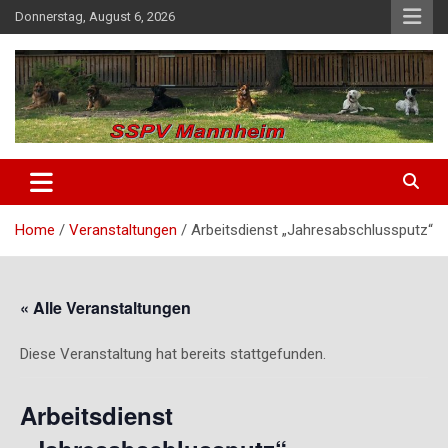
Skip
Donnerstag, August 6, 2026
to
content
SSPV Mannheim
Home
Veranstaltungen
Arbeitsdienst „Jahresabschlussputz“
« Alle Veranstaltungen
Diese Veranstaltung hat bereits stattgefunden.
Arbeitsdienst