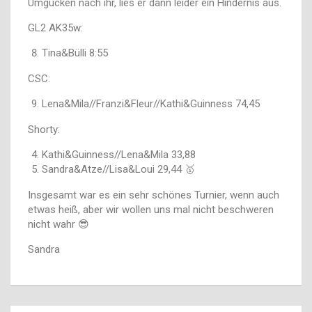
Umgucken nach ihr, lies er dann leider ein Hindernis aus.
GL2 AK35w:
Tina&Bülli 8:55
CSC:
Lena&Mila//Franzi&Fleur//Kathi&Guinness 74,45
Shorty:
Kathi&Guinness//Lena&Mila 33,88
Sandra&Atze//Lisa&Loui 29,44 🥇
Insgesamt war es ein sehr schönes Turnier, wenn auch
etwas heiß, aber wir wollen uns mal nicht beschweren
nicht wahr 😎
Sandra