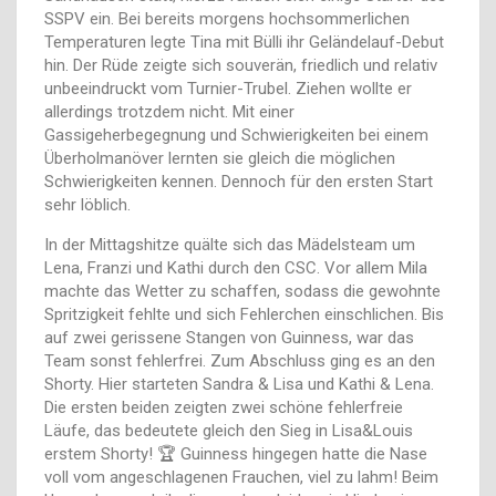
SSPV ein. Bei bereits morgens hochsommerlichen
Temperaturen legte Tina mit Bülli ihr Geländelauf-Debut
hin. Der Rüde zeigte sich souverän, friedlich und relativ
unbeeindruckt vom Turnier-Trubel. Ziehen wollte er
allerdings trotzdem nicht. Mit einer
Gassigeherbegegnung und Schwierigkeiten bei einem
Überholmanöver lernten sie gleich die möglichen
Schwierigkeiten kennen. Dennoch für den ersten Start
sehr löblich.
In der Mittagshitze quälte sich das Mädelsteam um
Lena, Franzi und Kathi durch den CSC. Vor allem Mila
machte das Wetter zu schaffen, sodass die gewohnte
Spritzigkeit fehlte und sich Fehlerchen einschlichen. Bis
auf zwei gerissene Stangen von Guinness, war das
Team sonst fehlerfrei. Zum Abschluss ging es an den
Shorty. Hier starteten Sandra & Lisa und Kathi & Lena.
Die ersten beiden zeigten zwei schöne fehlerfreie
Läufe, das bedeutete gleich den Sieg in Lisa&Louis
erstem Shorty! 🏆 Guinness hingegen hatte die Nase
voll vom angeschlagenen Frauchen, viel zu lahm! Beim