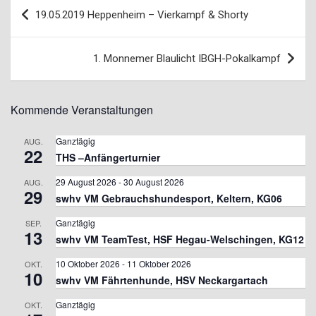
19.05.2019 Heppenheim – Vierkampf & Shorty
1. Monnemer Blaulicht IBGH-Pokalkampf
Kommende Veranstaltungen
Ganztägig
AUG.
22
THS –Anfängerturnier
29 August 2026
-
30 August 2026
AUG.
29
swhv VM Gebrauchshundesport, Keltern, KG06
Ganztägig
SEP.
13
swhv VM TeamTest, HSF Hegau-Welschingen, KG12
10 Oktober 2026
-
11 Oktober 2026
OKT.
10
swhv VM Fährtenhunde, HSV Neckargartach
Ganztägig
OKT.