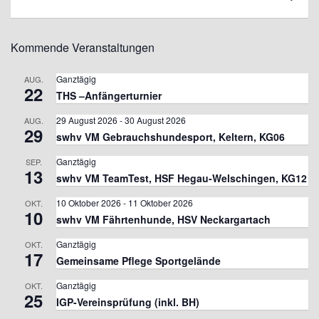
Kommende Veranstaltungen
Ganztägig
AUG.
22
THS –Anfängerturnier
29 August 2026
-
30 August 2026
AUG.
29
swhv VM Gebrauchshundesport, Keltern, KG06
Ganztägig
SEP.
13
swhv VM TeamTest, HSF Hegau-Welschingen, KG12
10 Oktober 2026
-
11 Oktober 2026
OKT.
10
swhv VM Fährtenhunde, HSV Neckargartach
Ganztägig
OKT.
17
Gemeinsame Pflege Sportgelände
Ganztägig
OKT.
25
IGP-Vereinsprüfung (inkl. BH)