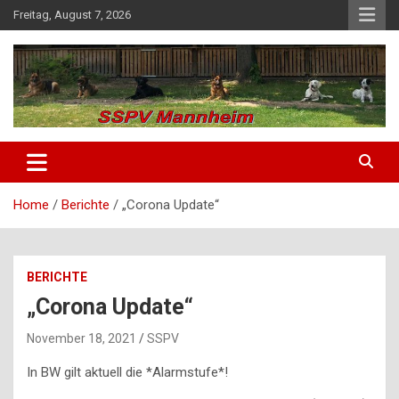
Skip
Freitag, August 7, 2026
to
content
SSPV Mannheim
Home
Berichte
„Corona Update“
BERICHTE
„Corona Update“
November 18, 2021
SSPV
In BW gilt aktuell die *Alarmstufe*!