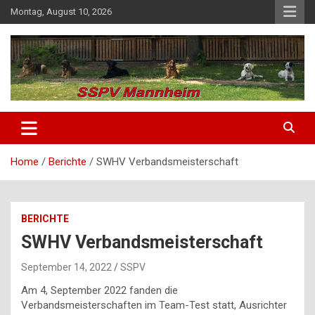
Skip
Montag, August 10, 2026
to
content
SSPV Mannheim
Home
Berichte
SWHV Verbandsmeisterschaft
BERICHTE
SWHV Verbandsmeisterschaft
September 14, 2022
SSPV
Am 4, September 2022 fanden die
Verbandsmeisterschaften im Team-Test statt, Ausrichter