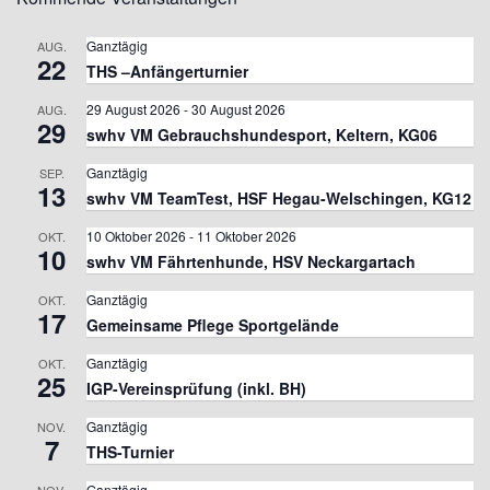
Ganztägig
AUG.
22
THS –Anfängerturnier
29 August 2026
-
30 August 2026
AUG.
29
swhv VM Gebrauchshundesport, Keltern, KG06
Ganztägig
SEP.
13
swhv VM TeamTest, HSF Hegau-Welschingen, KG12
10 Oktober 2026
-
11 Oktober 2026
OKT.
10
swhv VM Fährtenhunde, HSV Neckargartach
Ganztägig
OKT.
17
Gemeinsame Pflege Sportgelände
Ganztägig
OKT.
25
IGP-Vereinsprüfung (inkl. BH)
Ganztägig
NOV.
7
THS-Turnier
Ganztägig