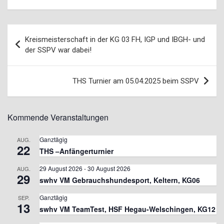
Beitragsnavigation
Kreismeisterschaft in der KG 03 FH, IGP und IBGH- und
der SSPV war dabei!
THS Turnier am 05.04.2025 beim SSPV
Kommende Veranstaltungen
Ganztägig
AUG.
22
THS –Anfängerturnier
29 August 2026
-
30 August 2026
AUG.
29
swhv VM Gebrauchshundesport, Keltern, KG06
Ganztägig
SEP.
13
swhv VM TeamTest, HSF Hegau-Welschingen, KG12