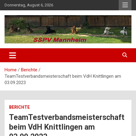
Skip
Donnerstag, August 6, 2026
to
content
SSPV Mannheim
Home
Berichte
TeamTestverbandsmeisterschaft beim VdH Knittlingen am
03.09.2023
BERICHTE
TeamTestverbandsmeisterschaft
beim VdH Knittlingen am