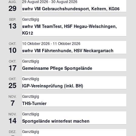
29 August 2026
-
30 August 2026
AUG.
29
swhv VM Gebrauchshundesport, Keltern, KG06
Ganztägig
SEP.
13
swhv VM TeamTest, HSF Hegau-Welschingen,
KG12
10 Oktober 2026
-
11 Oktober 2026
OKT.
10
swhv VM Fährtenhunde, HSV Neckargartach
Ganztägig
OKT.
17
Gemeinsame Pflege Sportgelände
Ganztägig
OKT.
25
IGP-Vereinsprüfung (inkl. BH)
Ganztägig
NOV.
7
THS-Turnier
Ganztägig
NOV.
14
Sportgelände winterfest machen
Ganztägig
DEZ.