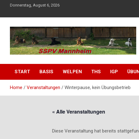
Skip
Donnerstag, August 6, 2026
to
content
SSPV Mannheim
START
BASIS
WELPEN
THS
IGP
ÜBU
Home
Veranstaltungen
Winterpause, kein Übungsbetrieb
« Alle Veranstaltungen
Diese Veranstaltung hat bereits stattgefun