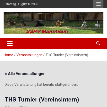
Skip
Samstag, August 8, 2026
to
content
SSPV Mannheim
Home
Veranstaltungen
THS Turnier (Vereinsintern)
« Alle Veranstaltungen
Diese Veranstaltung hat bereits stattgefunden.
THS Turnier (Vereinsintern)