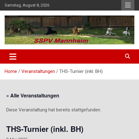
Skip
Samstag, August 8, 2026
to
content
SSPV Mannheim
Home
Veranstaltungen
THS-Turnier (inkl. BH)
« Alle Veranstaltungen
Diese Veranstaltung hat bereits stattgefunden.
THS-Turnier (inkl. BH)