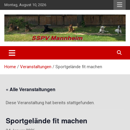
Skip
Montag, August 10, 2026
to
content
SSPV Mannheim
Home
Veranstaltungen
Sportgelände fit machen
« Alle Veranstaltungen
Diese Veranstaltung hat bereits stattgefunden.
Sportgelände fit machen