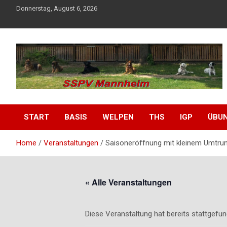
Skip
Donnerstag, August 6, 2026
to
content
SSPV Mannheim
START
BASIS
WELPEN
THS
IGP
ÜBU
Home
Veranstaltungen
Saisoneröffnung mit kleinem Umtru
« Alle Veranstaltungen
Diese Veranstaltung hat bereits stattgefun