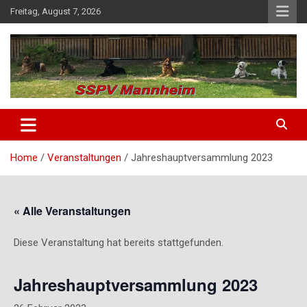
Skip
Freitag, August 7, 2026
to
content
SSPV Mannheim
Home
Veranstaltungen
Jahreshauptversammlung 2023
« Alle Veranstaltungen
Diese Veranstaltung hat bereits stattgefunden.
Jahreshauptversammlung 2023