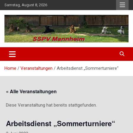
Skip
Samstag, August 8, 2026
to
content
SSPV Mannheim
Home
Veranstaltungen
Arbeitsdienst „Sommerturniere“
« Alle Veranstaltungen
Diese Veranstaltung hat bereits stattgefunden.
Arbeitsdienst „Sommerturniere“