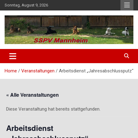
Skip
Sonntag, August 9, 2026
to
content
SSPV Mannheim
Home
Veranstaltungen
Arbeitsdienst „Jahresabschlussputz“
« Alle Veranstaltungen
Diese Veranstaltung hat bereits stattgefunden.
Arbeitsdienst