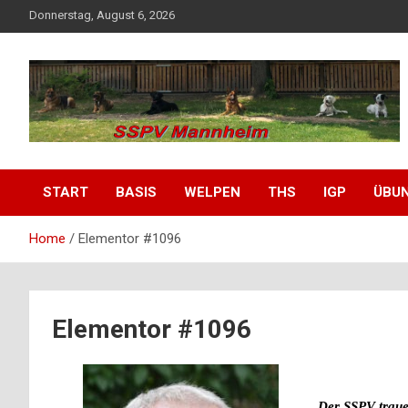
Donnerstag, August 6, 2026
SSPV Mannheim
START
BASIS
WELPEN
THS
IGP
ÜBU
Home
Elementor #1096
Elementor #1096
Der SSPV traue