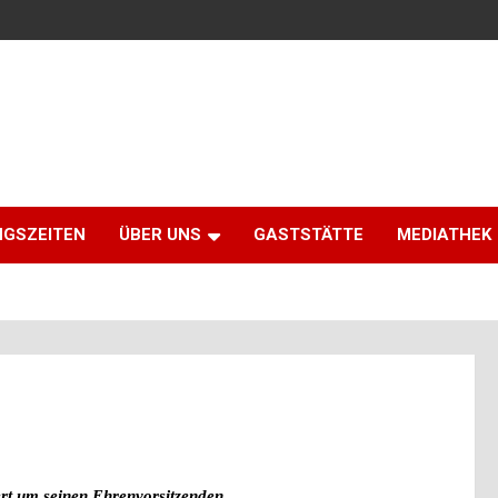
NGSZEITEN
ÜBER UNS
GASTSTÄTTE
MEDIATHEK
rt um seinen Ehrenvorsitzenden