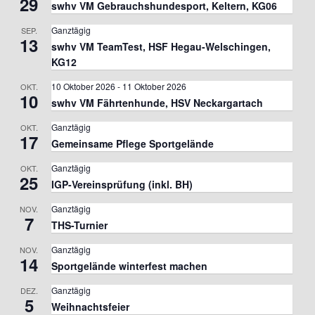
29
swhv VM Gebrauchshundesport, Keltern, KG06
Ganztägig
SEP.
13
swhv VM TeamTest, HSF Hegau-Welschingen,
KG12
10 Oktober 2026
-
11 Oktober 2026
OKT.
10
swhv VM Fährtenhunde, HSV Neckargartach
Ganztägig
OKT.
17
Gemeinsame Pflege Sportgelände
Ganztägig
OKT.
25
IGP-Vereinsprüfung (inkl. BH)
Ganztägig
NOV.
7
THS-Turnier
Ganztägig
NOV.
14
Sportgelände winterfest machen
Ganztägig
DEZ.
5
Weihnachtsfeier